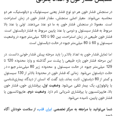
در سنجش فشار خون هر دو نوع فشار یعنی سیستولیک و دیالوستیک، هر دو
محاسبه می‌شوند. معیار اصلی سنجش، مقدار فشار خون در زمان استراحت
است. معمولا در سنجش فشار خون به ما دو عدد می‌دهند. اولی یا عدد بالا
مربوط به فشار سیستول و دومی یا عدد پایین مربوط به فشار دیالستول است.
فشار خون طبیعی در زمان استراحت، بین 90 تا 120 میلی‌متر جیوه در وضعیت
سیستول و 60 تا 80 میلی‌متر جیوه در حالت دیالستول است.
اما تمایل فشار خون به اعداد بالاتر را باید مرحله پیش فشار خونی دانست. در
این مرحله فشار خون بازه طبیعی را پشت سر گذاشته و وارد محدوده 120 تا
129 میلی‌متر جیوه در حالت سیستول و محدوده زیر 80 میلی‌متر جیوه در
حالت دیاستول می‌شود. زمانی که فشار خون در محدودۀ بالاتر از 130 سیستول
و کمتر از 80 دیاستول، ثابت بماند، باید گفت که انسان از دیدگاه بیماری‌شناسی
یا پاتولوژی، یک بیمار تلقی می‌شود.
وضعیت اول
، پرفشاری خون، فشار خون
بالا، هایپرتنسیون یا پرفشاری شریانی
نام دارد.
وضعیت دوم
، هایپوتانسیون یا
فشار خون پایین، نامیده می‌شود.
شما می‌توانید با مراجعه به مرکز تخصصی
ایران قلب
، از سلامت خودتان آگاه
شوید.