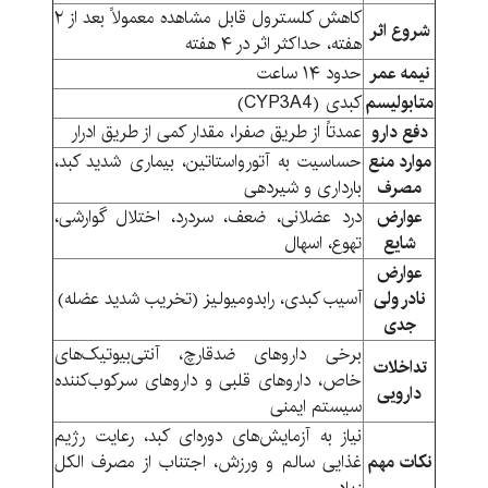
کاهش کلسترول قابل مشاهده معمولاً بعد از ۲
شروع اثر
هفته، حداکثر اثر در ۴ هفته
نیمه عمر
حدود ۱۴ ساعت
متابولیسم
کبدی (CYP3A4)
دفع دارو
عمدتاً از طریق صفرا، مقدار کمی از طریق ادرار
موارد منع
حساسیت به آتورواستاتین، بیماری شدید کبد،
مصرف
بارداری و شیردهی
عوارض
درد عضلانی، ضعف، سردرد، اختلال گوارشی،
شایع
تهوع، اسهال
عوارض
نادر ولی
آسیب کبدی، رابدومیولیز (تخریب شدید عضله)
جدی
برخی داروهای ضدقارچ، آنتی‌بیوتیک‌های
تداخلات
خاص، داروهای قلبی و داروهای سرکوب‌کننده
دارویی
سیستم ایمنی
نیاز به آزمایش‌های دوره‌ای کبد، رعایت رژیم
نکات مهم
غذایی سالم و ورزش، اجتناب از مصرف الکل