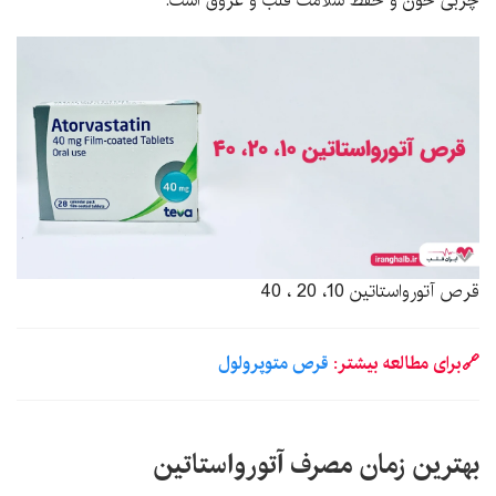
چربی خون و حفظ سلامت قلب و عروق است.
قرص آتورواستاتین 10، 20 ، 40
🔗برای مطالعه بیشتر:
قرص متوپرولول
بهترین زمان مصرف آتورواستاتین