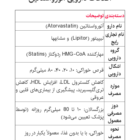
دسته‌بندی
توضیحات
نام دارو
آتورواستاتین (Atorvastatin)
نام تجاری
لیپیتور (Lipitor) و مشابهها
رایج
گروه
مهارکننده HMG-CoA ردوکتاز (Statins)
دارویی
اشکال
قرص خوراکی: ۱۰، ۲۰، ۴۰، ۸۰ میلی‌گرم
دارویی
کاهش کلسترول LDL، افزایش HDL، کاهش
موارد
تری‌گلیسیرید، پیشگیری از بیماری‌های قلبی و
مصرف
عروقی
دوز
بزرگسالان: ۱۰ تا 80 میلی‌گرم روزانه (توسط
مصرفی
پزشک تعیین می‌شود)
معمول
نحوه
خوراکی، با یا بدون غذا، معمولاً یکبار در روز
مصرف