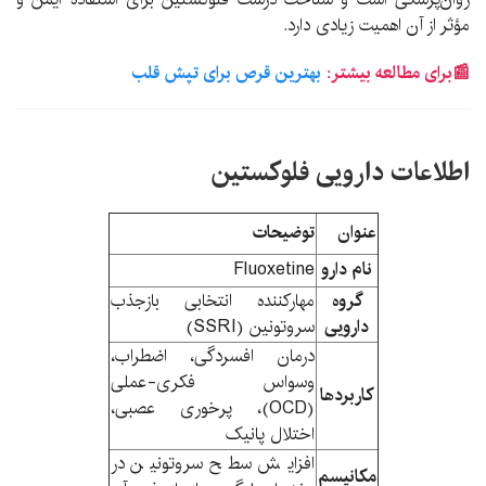
مؤثر از آن اهمیت زیادی دارد.
📰برای مطالعه بیشتر:
بهترین قرص برای تپش قلب
اطلاعات دارویی فلوکستین
عنوان
توضیحات
نام دارو
Fluoxetine
گروه
مهارکننده انتخابی بازجذب
دارویی
سروتونین (SSRI)
درمان افسردگی، اضطراب،
وسواس فکری-عملی
کاربردها
(OCD)، پرخوری عصبی،
اختلال پانیک
افزایش سطح سروتونین در
مکانیسم