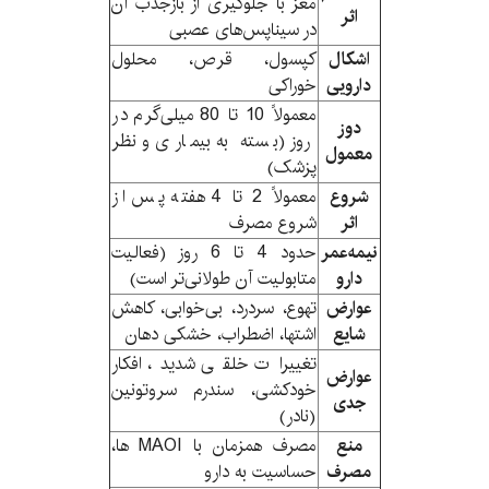
مغز با جلوگیری از بازجذب آن
اثر
در سیناپس‌های عصبی
اشکال
کپسول، قرص، محلول
دارویی
خوراکی
معمولاً 10 تا 80 میلی‌گرم در
دوز
روز (بسته به بیماری و نظر
معمول
پزشک)
شروع
معمولاً 2 تا 4 هفته پس از
اثر
شروع مصرف
نیمه‌عمر
حدود 4 تا 6 روز (فعالیت
دارو
متابولیت آن طولانی‌تر است)
عوارض
تهوع، سردرد، بی‌خوابی، کاهش
شایع
اشتها، اضطراب، خشکی دهان
تغییرات خلقی شدید، افکار
عوارض
خودکشی، سندرم سروتونین
جدی
(نادر)
منع
مصرف همزمان با MAOI ها،
مصرف
حساسیت به دارو