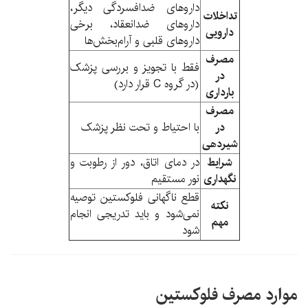
داروهای ضدافسردگی دیگر،
تداخلات
داروهای ضدانعقاد، برخی
دارویی
داروهای قلبی و آرام‌بخش‌ها
مصرف
فقط با تجویز و بررسی پزشک
در
(در گروه C قرار دارد)
بارداری
مصرف
در
با احتیاط و تحت نظر پزشک
شیردهی
شرایط
در دمای اتاق، دور از رطوبت و
نگهداری
نور مستقیم
قطع ناگهانی فلوکستین توصیه
نکته
نمی‌شود و باید تدریجی انجام
مهم
شود
موارد مصرف فلوکستین