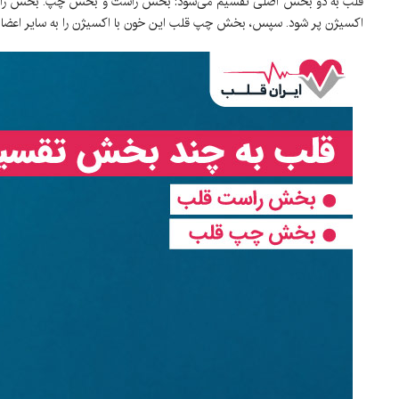
قلب به دو بخش اصلی تقسیم می‌شود: بخش راست و بخش چپ. بخش راست قلب 
اکسیژن پر شود. سپس، بخش چپ قلب این خون با اکسیژن را به سایر اعضا و ب