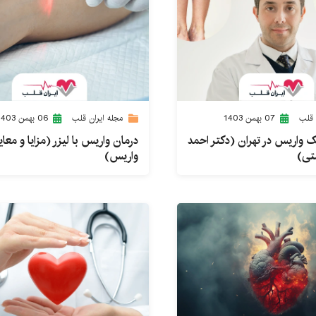
 قلب
07 بهمن 1403
مجله ایران قلب
06 بهمن 1403
 واریس در تهران (دکتر احمد
درمان واریس با لیزر (مزایا و معای
تی)
واریس)