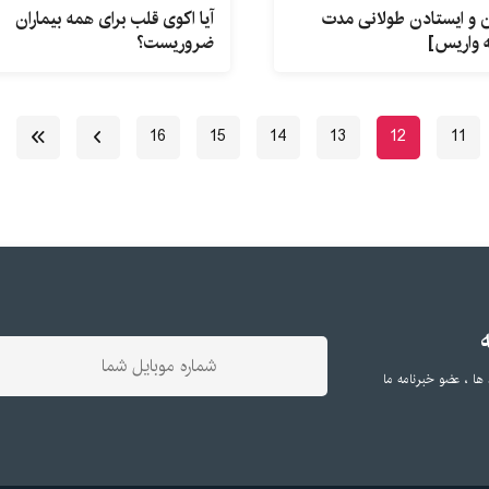
 و ایستادن طولانی مدت
آیا اکوی قلب برای همه بیماران
ه واریس]
ضروریست؟
16
15
14
13
12
11
 ها ، عضو خبرنامه ما