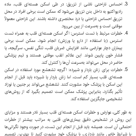
احساس ناراحتی ناشی از تزریق:
در طی اسکن هسته‌ای قلب، ماده
رادیواکتیو به داخل بدن تزریق می‌شود که ممکن است برخی افراد در محل
تزریق احساس ناراحتی یا درد مختصری داشته باشند. این ناراحتی معمولاً
موقتی است و به‌سرعت از بین می‌رود.
خطرات مرتبط با تست استرس:
اگر اسکن هسته‌ای قلب به همراه تست
استرس (با استفاده از دارو یا ورزش) انجام شود، ممکن است برخی
بیماران دچار عوارضی مانند افزایش ضربان قلب، تنگی نفس، سرگیجه، یا
فشار خون پایین شوند. این علائم اغلب موقتی هستند و تیم پزشکی
حاضر در محل می‌تواند به‌سرعت آن‌ها را کنترل کند.
خطرات برای زنان باردار و شیرده:
اگرچه تشعشع مورد استفاده در اسکن
هسته‌ای قلب بسیار کم است، اما زنان باردار یا شیرده باید قبل از انجام
این اسکن با پزشک خود مشورت کنند. تشعشع می‌تواند بر جنین یا نوزاد
تأثیر بگذارد، بنابراین پزشک ممکن است تصمیم بگیرد که از روش‌های
تشخیصی جایگزین استفاده کند.
به طور کلی، عوارض و خطرات اسکن هسته‌ای قلب بسیار نادر هستند و مزایای
این روش در تشخیص دقیق بیماری‌های قلبی به مراتب بیشتر از خطرات
احتمالی آن است. همیشه باید قبل از انجام این تست، در صورت وجود نگرانی‌ها
یا شرایط خاص مانند بارداری، با پزشک خود مشورت کنید تا بهترین تصمیم