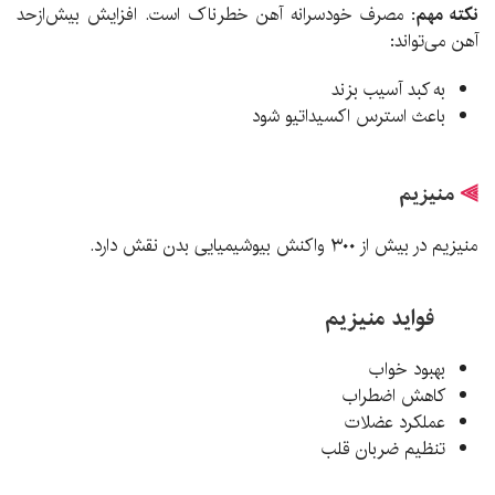
نکته مهم:
مصرف خودسرانه آهن خطرناک است. افزایش بیش‌ازحد
آهن می‌تواند:
به کبد آسیب بزند
باعث استرس اکسیداتیو شود
⫸
منیزیم
منیزیم در بیش از ۳۰۰ واکنش بیوشیمیایی بدن نقش دارد.
فواید منیزیم
بهبود خواب
کاهش اضطراب
عملکرد عضلات
تنظیم ضربان قلب