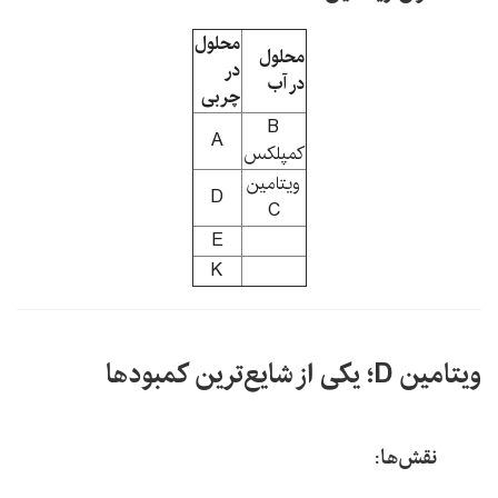
محلول
محلول
در
در آب
چربی
B
A
کمپلکس
ویتامین
D
C
E
K
ویتامین D؛ یکی از شایع‌ترین کمبودها
نقش‌ها: