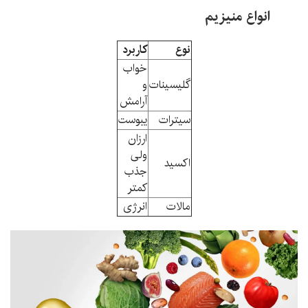
انواع منیزیم
نوع
کاربرد
خواب
گلیسینات
و
آرامش
سیترات
یبوست
ارزان
ولی
اکسید
جذب
کمتر
مالات
انرژی