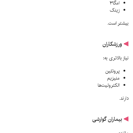
امگا۳
زینک
بیشتر است.
⫸
ورزشکاران
نیاز بالاتری به:
پروتئین
منیزیم
الکترولیت‌ها
دارند.
⫸
بیماران گوارشی